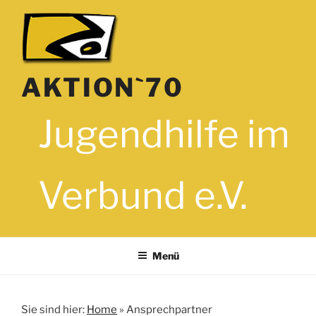
Zum
Inhalt
springen
AKTION`70
Jugendhilfe im
Verbund e.V.
Menü
Sie sind hier:
Home
»
Ansprechpartner