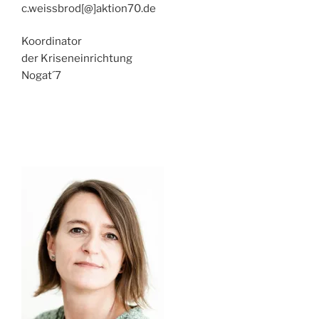
c.weissbrod[@]aktion70.de
Koordinator
der Kriseneinrichtung
Nogat´7