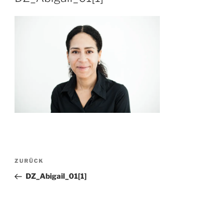
Beitragsnavigation
Vorheriger
ZURÜCK
Beitrag
DZ_Abigail_01[1]