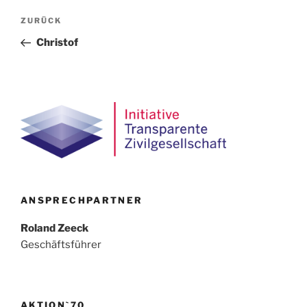
Beitragsnavigation
Vorheriger
ZURÜCK
Beitrag
Christof
ANSPRECHPARTNER
Roland Zeeck
Geschäftsführer
AKTION`70